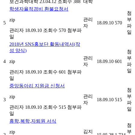
보건과학대학
23.04.12
조회수 388
대학
학생자율적경비 환불요청서
첨
관리
부
zip
5
18.09.10
570
자
파
관리자
18.09.10
조회수 570
첨부파
일
일
2018년 SNS홍보단 활동내역서(작
성 양식)
첨
관리
부
4
zip
18.09.10
601
자
파
일
관리자
18.09.10
조회수 601
첨부파
일
중앙동아리 지원금 신청서
첨
관리
부
zip
3
18.09.10
515
자
파
관리자
18.09.10
조회수 515
첨부파
일
일
휴학,복학,자퇴원 서식
첨
김지
부
zip
2
15.05.28
1,734