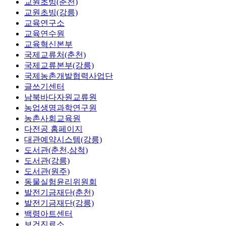
교원초빙(춘천)
교원초빙(강릉)
교육연구소
교육연수원
교육혁신본부
국제교류처(춘천)
국제교류본부(강릉)
국제농촌개발협력사업단
글쓰기센터
남북바다자원교류원
농업생명과학연구원
농촌사회교육원
다전공 홈페이지
대관예약시스템(강릉)
도서관(춘천,삼척)
도서관(강릉)
도서관(원주)
동물실험윤리위원회
발전기금재단(춘천)
발전기금재단(강릉)
백령아트센터
보건진료소