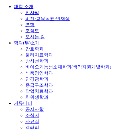
대학 소개
인사말
비전·교육목표·인재상
연혁
조직도
오시는 길
학과(부)소개
간호학과
물리치료학과
방사선학과
바이오기능성소재학과(생약자원개발학과)
식품영양학과
안경광학과
응급구조학과
작업치료학과
치위생학과
커뮤니티
공지사항
소식지
자료실
갤러리