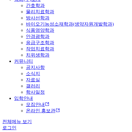
간호학과
물리치료학과
방사선학과
바이오기능성소재학과(생약자원개발학과)
식품영양학과
안경광학과
응급구조학과
작업치료학과
치위생학과
커뮤니티
공지사항
소식지
자료실
갤러리
학사일정
입학안내
모집안내
온라인 홍보관
전체메뉴 보기
로그인